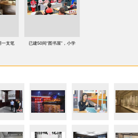
孩用一支笔
已建50间“图书屋”，小学
从未
生立志当“支教