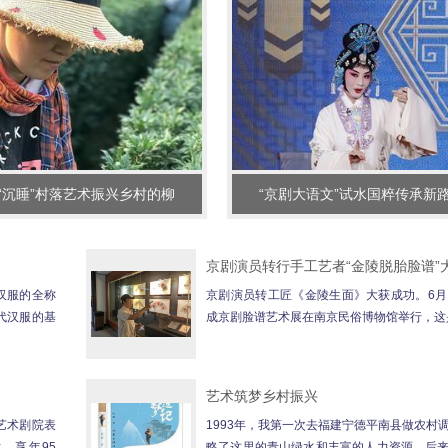
“沉睡”村落艺术振兴乡村的柳
“京剧大语文”试水国粹传承新
京剧演员转行手工艺者“金陵脱胎脸谱”
汉服的全称
京剧演员转工匠《金陵生面》大获成功。6月
代汉服的基
成京剧脸谱艺术展在南京民俗博物馆举行，这是
文化与自然遗产日的主题...
艺术筑梦乡村振兴
艺术剧院表
1993年，我第一次去福建宁德平南县做农村
，享年95
略了这里的青山绿水和丰富的人力资源。后