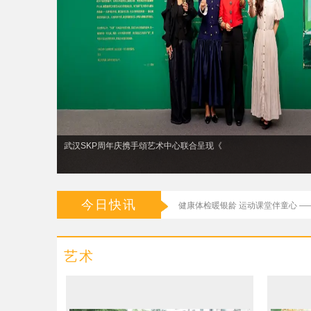
武汉SKP周年庆携手頌艺术中心联合呈现《
今日快讯
健康体检暖银龄 运动课堂伴童心 —
稚笔绘万象，艺彩耀巴黎｜小艺术
2026木里木外沙漠绿洲计划 共筑人
艺术