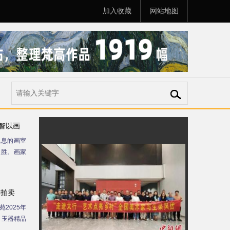
加入收藏
网站地图
智以画
气息的画室
入胜。画家
季拍卖
2025年
、玉器精品