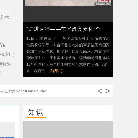
走进太
“走进太行——艺术点亮乡村”全
12日，“走进太行——艺术点亮乡村”启动仪式在河
Ya
北美术馆举行，来自河北省内外的30多位优秀画家
参加了启动仪式。据了解，该活动由河北省文化和
·布朗（
旅游厅主办，河北美术馆承办。该活动是河北连续
陶瓷标
13年打造的具有全国影响力的艺术创作活动。13年
来，数百位...
[详细...]
结
<
>
小艺术家Nade(Donald)Zha
片瓷藏古韵 标本鉴千年—“古艺传奇”湖南
知识