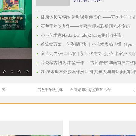
专场，将于11月2...
健康体检暖银龄 运动课堂伴童心 ——安医大学子
石色千年映九华——常喜老师岩彩壁画艺术专访
小小艺术家Nade(Donald)Zhang携佳作登陆
稚笔绘万象，艺彩耀巴黎｜小艺术家杨芷维（Lyon 
童艺无界·潮绘巴黎｜新生代跨文化小艺术家卢卡斯
片瓷藏古韵 标本鉴千年—“古艺传奇”湖南首届古代
2026木里木外沙漠绿洲计划 共筑人与自然美好联
—安
石色千年映九华——常喜老师岩彩壁画艺术专
小
家杨芷维（
童艺无界·潮绘巴黎｜新生代跨文化小艺术家
与自