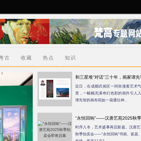
考古
收藏
热点
知识
和三星堆“对话”三十年，画家谭先
笔
近日，在成都武侯区一间弥漫着艺术
里，一幅幅充满奇幻色彩的画作引人
谭先智的画布宛如一扇通往神...
“永恒回响”——汉唐艺苑2025秋
时序入冬，艺术盛事再启新篇。汉唐艺苑
秋季拍卖会——“永恒回响”书画、瓷器