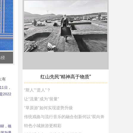
路径
红山先民“精神高于物质”
大有
11日，
“斯人”“是人”？
2022
让“流量”成为“留量”
“草原游”如何实现逆势升级
传统戏曲与流行音乐的融合创新何以“双向奔
特色小城旅游更精彩
调研，领
来因为课