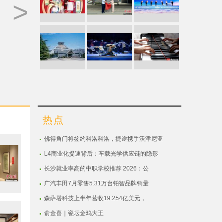
>
热点
佛得角门将签约科洛科洛，捷途携手沃津尼亚
L4商业化提速背后：车载光学供应链的隐形
长沙就业率高的中职学校推荐 2026：公
广汽丰田7月零售5.31万台铂智品牌销量
森萨塔科技上半年营收19.254亿美元，
俞金喜｜瓷坛金鸡大王