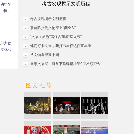
考古发现揭示文明历程
推动中华
自中国、
考古发现揭示文明历程
事前防控为文物穿上“保险衣”
“文物＋旅游”留住古商埠“烟火气”
塔尔大使
他们打卡文物，我打卡旅行这件事本身
省文化和
从文物看早期中国
国家文物局：蔚县下马碑遗址第6层堆积距今
图文推荐