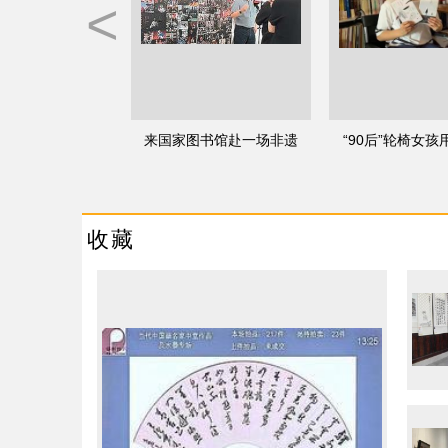
<
来国家图书馆赴一场非遗
“90后”轮椅女
之约
改写命运：
收藏