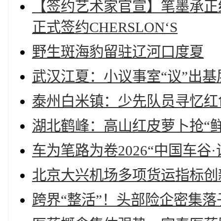
【签约艺术家官宣】笔墨承正
正式签约CHERSLON‘S
野生斑海豹留驻辽河口度夏
武汉江夏：小议事室“议”出
泰州白米镇：少先队员寻忆红
湖北鹤峰：高山红皮萝卜抢“鲜
车为笔路为卷2026“中国车谷
北京大兴机场多项货运指标创
跨界“整活”！头部险企密集落