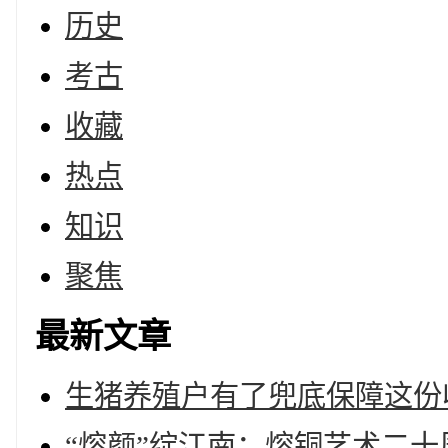
历史
考古
收藏
热点
知识
聚焦
最新文章
生猪养殖户有了兜底保障这份
“熔颜”绽江南：熔铜艺术二