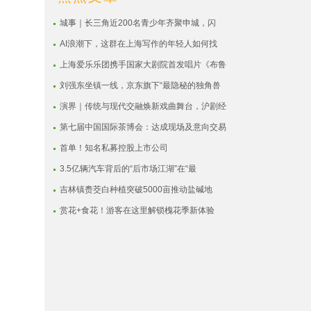
城事｜长三角近200名青少年齐聚申城，闪
AI浪潮下，这群在上海写作的年轻人如何找
上海爱乐乐团携手国家大剧院首发唱片《布鲁
刘强东坐镇一线，京东旗下“最隐秘的独角兽
演界｜传统与现代交融焕新戏曲舞台，沪剧经
第七届中国国际茶博会：达成现场及意向交易
首单！知名私募控股上市公司
3.5亿辆汽车背后的“后市场江湖”在“最
吉林镇赉茭白种植突破5000亩推动盐碱地
赏花+食花！游客在这里解锁槐花季新体验