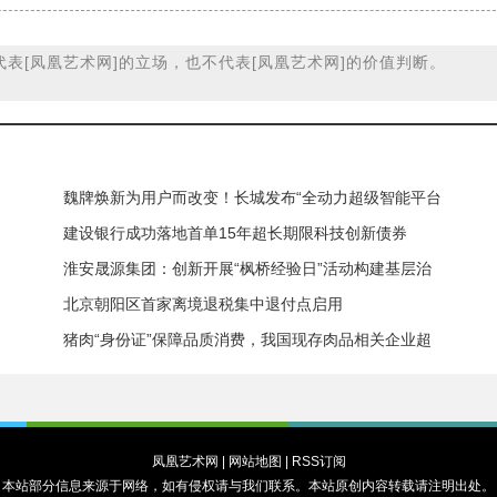
代表
[凤凰艺术网]
的立场，也不代表
[凤凰艺术网]
的价值判断。
魏牌焕新为用户而改变！长城发布“全动力超级智能平台
建设银行成功落地首单15年超长期限科技创新债券
淮安晟源集团：创新开展“枫桥经验日”活动构建基层治
北京朝阳区首家离境退税集中退付点启用
猪肉“身份证”保障品质消费，我国现存肉品相关企业超
凤凰艺术网
|
网站地图
|
RSS订阅
本站部分信息来源于网络，如有侵权请与我们联系。本站原创内容转载请注明出处。