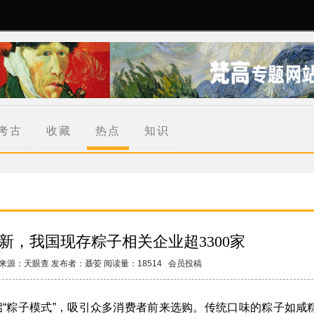
考古
收藏
热点
知识
新，我国现存粽子相关企业超3300家
来源：
天眼查
发布者：
聂荌
阅读量：18514 会员投稿
“粽子模式”，吸引众多消费者前来选购。传统口味的粽子如咸